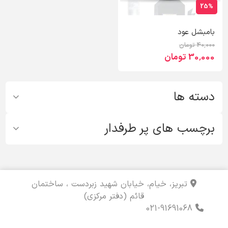
25%
بامبشل عود
40٬000 تومان
30٬000 تومان
دسته ها
برچسب های پر طرفدار
تبریز، خیام، خیابان شهید زبردست ، ساختمان
قائم (دفتر مرکزی)
021-91691068