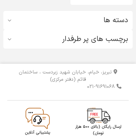
دسته ها
برچسب های پر طرفدار
تبریز، خیام، خیابان شهید زبردست ، ساختمان
قائم (دفتر مرکزی)
021-91691068
ارسال رایگان (بالای 500 هزار
پشتیبانی آنلاین
تومان)