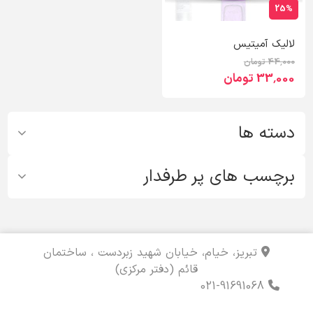
25%
لالیک آمیتیس
44٬000 تومان
33٬000 تومان
دسته ها
برچسب های پر طرفدار
تبریز، خیام، خیابان شهید زبردست ، ساختمان
قائم (دفتر مرکزی)
021-91691068