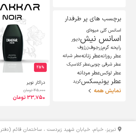
برچسب های پر طرفدار
اسانس گلی میوه‌ای
اسانس نیش
دیور
رایحه گرم
زرجوف
زرژوف
عطر زنانه
عطر روزانه
عطر شبانه
عطر شرقی چوبی
عطر کلاسیک
25%
عطر مردانه
عطر لوکس
عطر یونیسکس
کرید
دراکار نویر
نمایش همه
45٬000 تومان
33٬750 تومان
تبریز، خیام، خیابان شهید زبردست ، ساختمان قائم (دفتر 