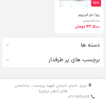
25%
روژا داو الیزیوم
58٬000 تومان
43٬500 تومان
دسته ها
برچسب های پر طرفدار
تبریز، خیام، خیابان شهید زبردست ، ساختمان
قائم (دفتر مرکزی)
021-91691068